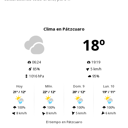
Clima en Pátzcuaro
18º
06:24
19:19
85%
5 km/h
1016 hPa
95%
Hoy
Mñn.
Dom. 9
Lun. 10
21º / 12º
22º / 12º
20º / 12º
19º / 11º
100%
100%
100%
100%
8 km/h
8 km/h
5 km/h
6 km/h
El tiempo en Pátzcuaro