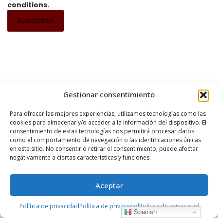
conditions.
Gestionar consentimiento
Para ofrecer las mejores experiencias, utilizamos tecnologías como las
cookies para almacenar y/o acceder a la información del dispositivo. El
consentimiento de estas tecnologías nos permitirá procesar datos
como el comportamiento de navegación o las identificaciones únicas
en este sitio. No consentir o retirar el consentimiento, puede afectar
DESTACADO
REPORTAJE
negativamente a ciertas características y funciones.
La arquitectura de no imponerse:
Pátzcuaro y la persistencia de una
Aceptar
escala humana
Política de privacidad
Política de privacidad
Política de privacidad
Spanish