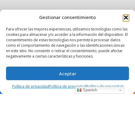
Gestionar consentimiento
Para ofrecer las mejores experiencias, utilizamos tecnologías como las
DE COPAS
SUGERENCIAS
cookies para almacenar y/o acceder a la información del dispositivo. El
consentimiento de estas tecnologías nos permitirá procesar datos
Marakas
como el comportamiento de navegación o las identificaciones únicas
en este sitio. No consentir o retirar el consentimiento, puede afectar
negativamente a ciertas características y funciones.
julio 14, 2019
5407 views
0
Aceptar
Un lugar agradable para bailar. Dj’ y música en vivo.
Política de privacidad
Política de privacidad
Política de privacidad
Spanish
Salsa, bachata, cumbia y retro.
Dr. Coss 22
61600 Pátzcuaro, Michoacán.