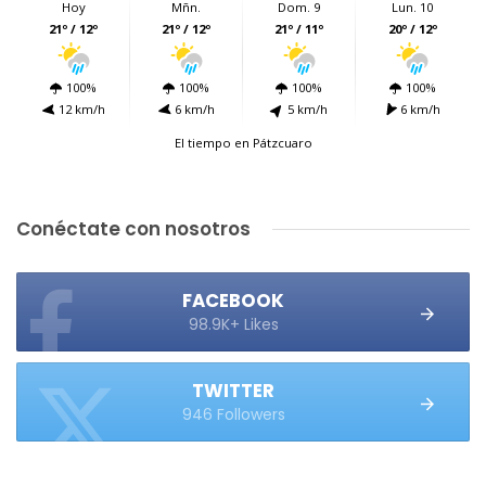
Hoy
Mñn.
Dom. 9
Lun. 10
21º / 12º
21º / 12º
21º / 11º
20º / 12º
100%
100%
100%
100%
12 km/h
6 km/h
5 km/h
6 km/h
El tiempo en Pátzcuaro
Conéctate con nosotros
FACEBOOK
98.9K+ Likes
TWITTER
946 Followers