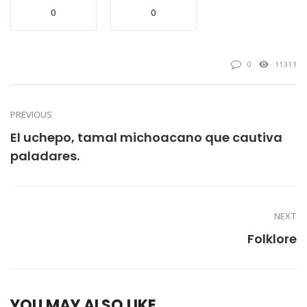
0
0
0
11311
PREVIOUS
El uchepo, tamal michoacano que cautiva
paladares.
NEXT
Folklore
YOU MAY ALSO LIKE