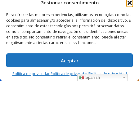
Gestionar consentimiento
DESTACADO
SABORES CON HISTORIA
Para ofrecer las mejores experiencias, utilizamos tecnologías como las
cookies para almacenar y/o acceder a la información del dispositivo. El
El uchepo, tamal michoacano que
consentimiento de estas tecnologías nos permitirá procesar datos
cautiva paladares.
como el comportamiento de navegación o las identificaciones únicas
en este sitio. No consentir o retirar el consentimiento, puede afectar
negativamente a ciertas características y funciones.
octubre 8, 2025
5160 views
0
Aceptar
Política de privacidad
Política de privacidad
Política de privacidad
Spanish
Los uchepos de Michoacán son mucho
más que un platillo tradicional;
representan un vínculo con la tierra, la
cultura y la historia de la región.
Los uchepos son uno de los platillos regionales más
reconocidos en gran parte de Michoacán.