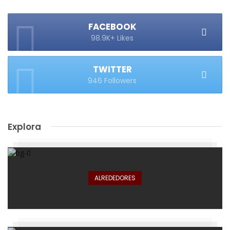
FACEBOOK
98.9K+ Likes
TWITTER
946 Followers
Explora
ALREDEDORES