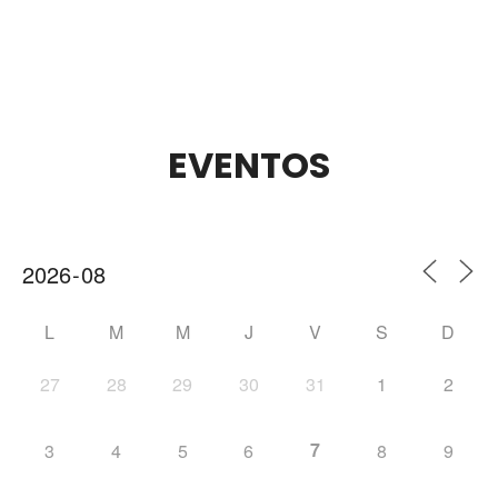
EVENTOS
L
M
M
J
V
S
D
27
28
29
30
31
1
2
7
3
4
5
6
8
9