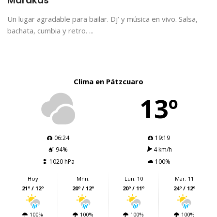
Marakas
Un lugar agradable para bailar. Dj’ y música en vivo. Salsa,
bachata, cumbia y retro. ...
Clima en Pátzcuaro
13º
06:24
19:19
94%
4 km/h
1020 hPa
100%
Hoy
Mñn.
Lun. 10
Mar. 11
21º / 12º
20º / 12º
20º / 11º
24º / 12º
100%
100%
100%
100%