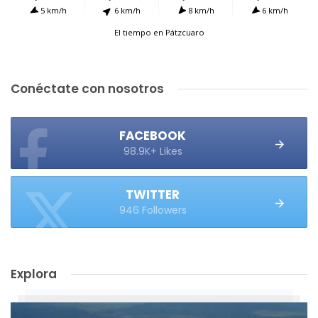
5 km/h
6 km/h
8 km/h
6 km/h
El tiempo en Pátzcuaro
Conéctate con nosotros
FACEBOOK
98.9K+ Likes
TWITTER
946 Followers
Explora