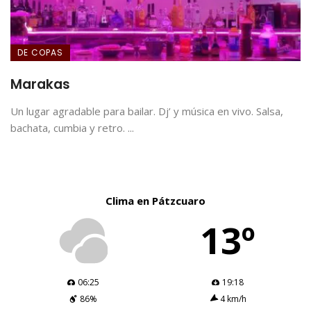
DE COPAS
Marakas
Un lugar agradable para bailar. Dj’ y música en vivo. Salsa,
bachata, cumbia y retro. ...
Clima en Pátzcuaro
13º
06:25
19:18
86%
4 km/h