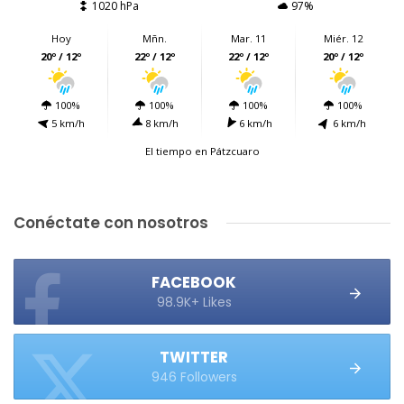
1020 hPa
97%
Hoy
Mñn.
Mar. 11
Miér. 12
20º / 12º
22º / 12º
22º / 12º
20º / 12º
100%
100%
100%
100%
5 km/h
8 km/h
6 km/h
6 km/h
El tiempo en Pátzcuaro
Conéctate con nosotros
FACEBOOK
98.9K+ Likes
TWITTER
946 Followers