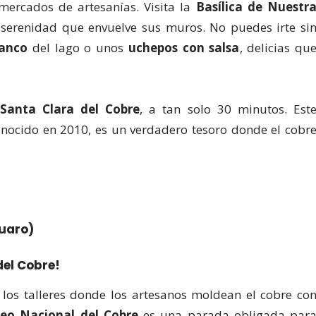
 mercados de artesanías. Visita la
Basílica de Nuestr
 serenidad que envuelve sus muros. No puedes irte si
lanco
del lago o unos
uchepos con salsa
, delicias qu
Santa Clara del Cobre
, a tan solo 30 minutos. Est
nocido en 2010, es un verdadero tesoro donde el cobr
cuaro)
del Cobre!
 los talleres donde los artesanos moldean el cobre co
eo Nacional del Cobre
es una parada obligada par