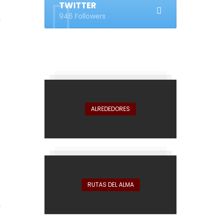
a
TWITTER
946 Followers
n
e
e
e
ALREDEDORES
RUTAS DEL ALMA
n
a