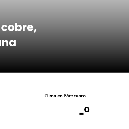
 cobre,
ana
Clima en Pátzcuaro
-º
u
,
e