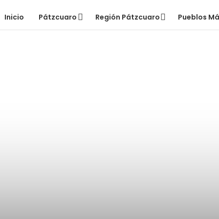
Inicio
Pátzcuaro
Región Pátzcuaro
Pueblos M