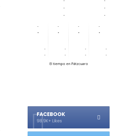
-
-
y
-
-
a
-
-
-
-
-
-
-
-
-
-
-
-
-
-
-
-
-
-
El tiempo en Pátzcuaro
o
FACEBOOK
98.9K+ Likes
a
e