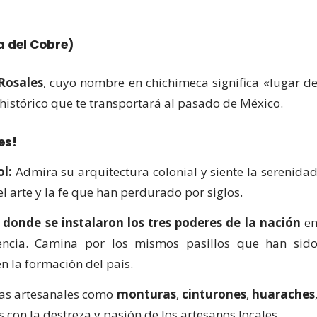
a del Cobre)
Rosales
, cuyo nombre en chichimeca significa «lugar d
 histórico que te transportará al pasado de México.
es!
l:
Admira su arquitectura colonial y siente la serenida
del arte y la fe que han perdurado por siglos.
 donde se instalaron los tres poderes de la nación
e
ncia. Camina por los mismos pasillos que han sid
n la formación del país.
as artesanales como
monturas
,
cinturones
,
huaraches
 con la destreza y pasión de los artesanos locales.