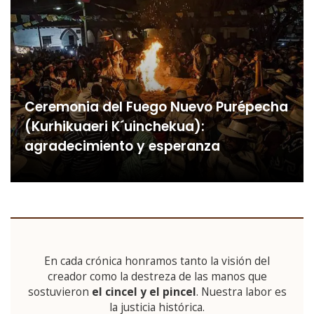
Ceremonia del Fuego Nuevo Purépecha
(Kurhikuaeri K´uinchekua):
agradecimiento y esperanza
En cada crónica honramos tanto la visión del
creador como la destreza de las manos que
sostuvieron
el cincel y el pincel
. Nuestra labor es
la justicia histórica.