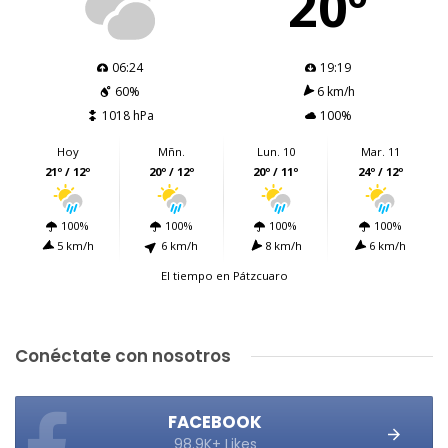
20º
06:24
19:19
60%
6 km/h
1018 hPa
100%
Hoy
Mñn.
Lun. 10
Mar. 11
21º / 12º
20º / 12º
20º / 11º
24º / 12º
100%
100%
100%
100%
5 km/h
6 km/h
8 km/h
6 km/h
El tiempo en Pátzcuaro
Conéctate con nosotros
FACEBOOK
98.9K+ Likes