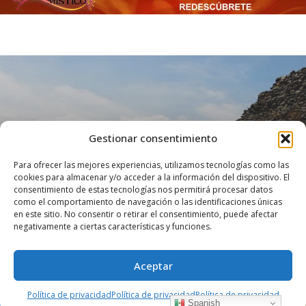
Gestionar consentimiento
Para ofrecer las mejores experiencias, utilizamos tecnologías como las
ALREDEDORES
cookies para almacenar y/o acceder a la información del dispositivo. El
consentimiento de estas tecnologías nos permitirá procesar datos
Sitios Arqueológicos
como el comportamiento de navegación o las identificaciones únicas
en este sitio. No consentir o retirar el consentimiento, puede afectar
negativamente a ciertas características y funciones.
diciembre 13, 2022
9218 views
0
Aceptar
El importante acervo cultural arqueológico y
Política de privacidad
Política de privacidad
Política de privacidad
Spanish