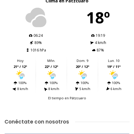
Clima en Pátzcuaro
18º
06:24
19:19
89%
4 km/h
1016 hPa
87%
Hoy
Mñn.
Dom. 9
Lun. 10
21º / 12º
22º / 12º
20º / 12º
19º / 11º
100%
100%
100%
100%
8 km/h
8 km/h
5 km/h
6 km/h
El tiempo en Pátzcuaro
Conéctate con nosotros