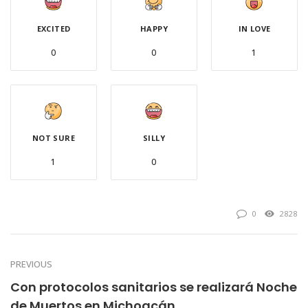
EXCITED
HAPPY
IN LOVE
0
0
1
NOT SURE
SILLY
1
0
0
2828
PREVIOUS
Con protocolos sanitarios se realizará Noche
de Muertos en Michoacán