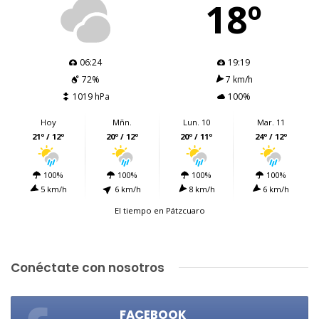
18º
06:24
19:19
72%
7 km/h
1019 hPa
100%
Hoy
Mñn.
Lun. 10
Mar. 11
21º / 12º
20º / 12º
20º / 11º
24º / 12º
100%
100%
100%
100%
5 km/h
6 km/h
8 km/h
6 km/h
El tiempo en Pátzcuaro
Conéctate con nosotros
FACEBOOK