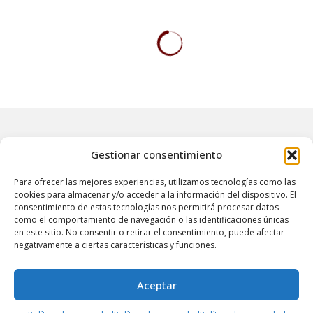
Gestionar consentimiento
ALREDEDORES
Para ofrecer las mejores experiencias, utilizamos tecnologías como las
Pátzcuaro
cookies para almacenar y/o acceder a la información del dispositivo. El
consentimiento de estas tecnologías nos permitirá procesar datos
como el comportamiento de navegación o las identificaciones únicas
diciembre 13, 2022
901 views
0
en este sitio. No consentir o retirar el consentimiento, puede afectar
negativamente a ciertas características y funciones.
Aceptar
Es el lugar elegido por los antiguos Purépecha
para el recreo de la nobleza indígena y como