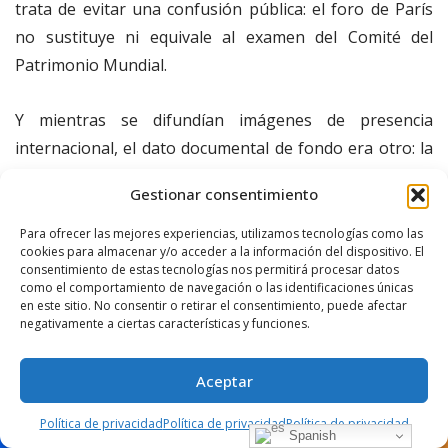
trata de evitar una confusión pública: el foro de París
no sustituye ni equivale al examen del Comité del
Patrimonio Mundial.
Y mientras se difundían imágenes de presencia
internacional, el dato documental de fondo era otro: la
candidatura de Pátzcuaro ya aparecía retirada del
Gestionar consentimiento
proceso de examen 2026.
Para ofrecer las mejores experiencias, utilizamos tecnologías como las
cookies para almacenar y/o acceder a la información del dispositivo. El
La consecuencia inmediata
consentimiento de estas tecnologías nos permitirá procesar datos
como el comportamiento de navegación o las identificaciones únicas
en este sitio. No consentir o retirar el consentimiento, puede afectar
negativamente a ciertas características y funciones.
La consecuencia inmediata es clara: Pátzcuaro no será
inscrito en la Lista del Patrimonio Mundial en el ciclo
Aceptar
2026, porque su candidatura ya no será examinada por
el Comité en Busan.
Política de privacidad
Política de privacidad
Política de privacidad
Spanish