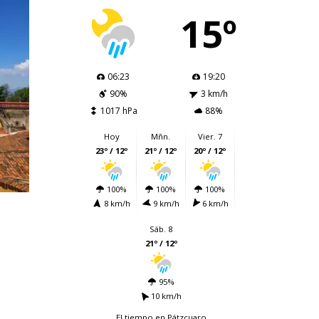
15º
06:23
19:20
90%
3 km/h
1017 hPa
88%
Hoy
Mñn.
Vier. 7
23º / 12º
21º / 12º
20º / 12º
100%
100%
100%
8 km/h
9 km/h
6 km/h
Sáb. 8
21º / 12º
95%
10 km/h
El tiempo en Pátzcuaro