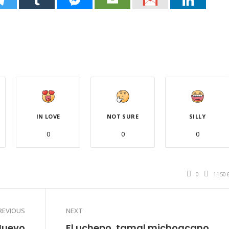
IN LOVE
NOT SURE
SILLY
0
0
0
0
1150
REVIOUS
NEXT
Nuevo
El uchepo, tamal michoacano