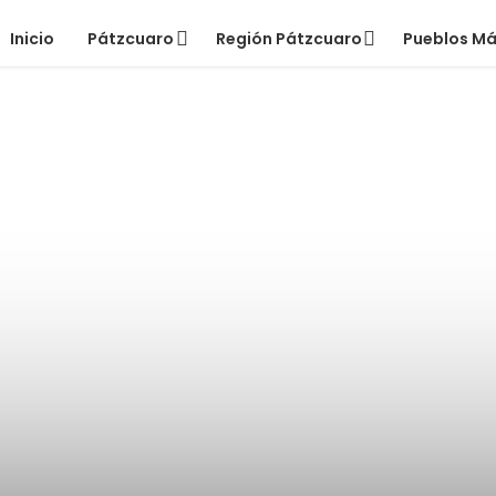
Inicio
Pátzcuaro
Región Pátzcuaro
Pueblos M