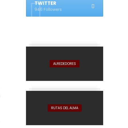
TWITTER
946 Followers
ALREDEDORES
a
s
n
RUTAS DEL ALMA
.