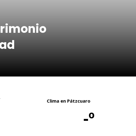
rimonio
dad
r
Clima en Pátzcuaro
a
-º