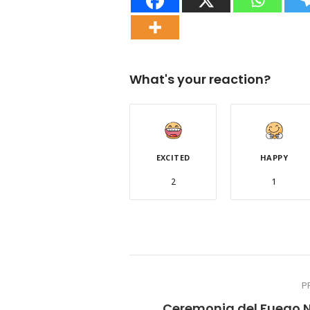
What's your reaction?
EXCITED
HAPPY
2
1
P
Ceremonia del Fuego 