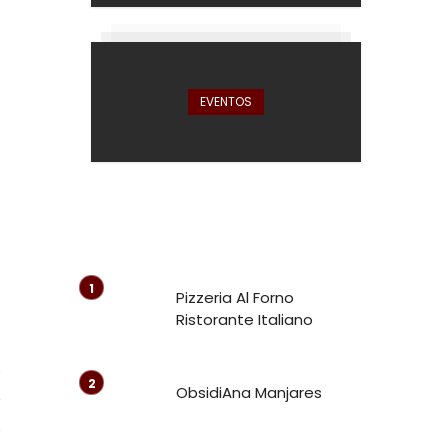
EVENTOS
Pizzeria Al Forno
Ristorante Italiano
s
ObsidiAna Manjares
o
s