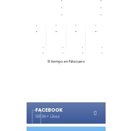
-
-
-
-
-
-
-
-
-
-
-
-
-
-
-
-
-
-
-
-
-
-
El tiempo en Pátzcuaro
FACEBOOK
98.9K+ Likes