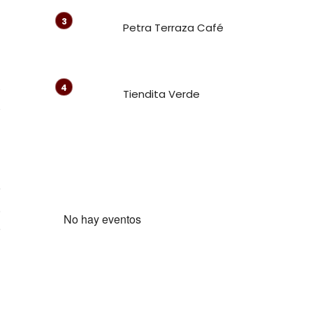
Petra Terraza Café
a
a
,
Tiendita Verde
s
a
e
.
No hay eventos
e