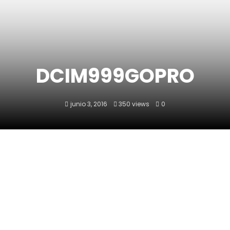
DCIM999GOPRO
junio 3, 2016
350 views
0