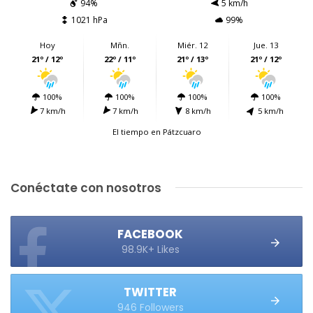
94%
5 km/h
1021 hPa
99%
Hoy
Mñn.
Miér. 12
Jue. 13
21º / 12º
22º / 11º
21º / 13º
21º / 12º
100%
100%
100%
100%
7 km/h
7 km/h
8 km/h
5 km/h
El tiempo en Pátzcuaro
Conéctate con nosotros
FACEBOOK
98.9K+ Likes
TWITTER
946 Followers