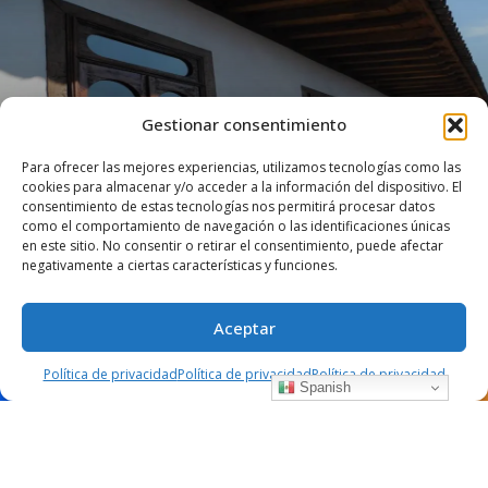
Gestionar consentimiento
CAFÉS Y RESTAURANTES
DE COPAS
SUGERENCIAS
Para ofrecer las mejores experiencias, utilizamos tecnologías como las
cookies para almacenar y/o acceder a la información del dispositivo. El
Casa de Pátzcuaro, un paréntesis en el
consentimiento de estas tecnologías nos permitirá procesar datos
tiempo
como el comportamiento de navegación o las identificaciones únicas
en este sitio. No consentir o retirar el consentimiento, puede afectar
negativamente a ciertas características y funciones.
marzo 1, 2023
7793 views
0
Aceptar
Casa de Pátzcuaro
es un espacio en donde el tiempo
Política de privacidad
Política de privacidad
Política de privacidad
Spanish
toma otro matiz. Una construcción del siglo XIX
restaurada con absoluto respeto a la distribución
original y se conservó el uso de los espacios para