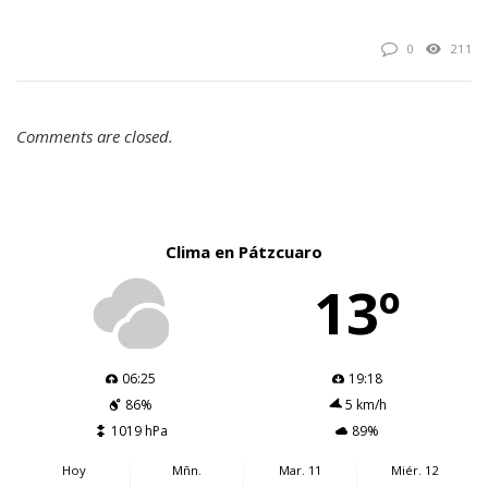
0
211
Comments are closed.
Clima en Pátzcuaro
13º
06:25
19:18
86%
5 km/h
1019 hPa
89%
Hoy
Mñn.
Mar. 11
Miér. 12