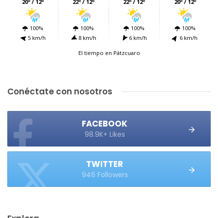
20º / 12º
22º / 12º
22º / 12º
20º / 12º
100%
100%
100%
100%
5 km/h
8 km/h
6 km/h
6 km/h
El tiempo en Pátzcuaro
Conéctate con nosotros
FACEBOOK
98.9K+ Likes
TWITTER
946 Followers