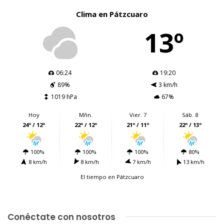
Clima en Pátzcuaro
13º
06:24
19:20
89%
3 km/h
1019 hPa
67%
Hoy
Mñn.
Vier. 7
Sáb. 8
24º / 12º
22º / 12º
21º / 11º
22º / 13º
100%
100%
100%
80%
8 km/h
8 km/h
7 km/h
13 km/h
El tiempo en Pátzcuaro
Conéctate con nosotros