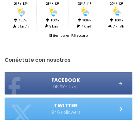
21º / 12º
23º / 12º
23º / 11º
20º / 12º
100%
100%
100%
100%
6 km/h
8 km/h
7 km/h
7 km/h
El tiempo en Pátzcuaro
Conéctate con nosotros
FACEBOOK
98.9K+ Likes
TWITTER
946 Followers