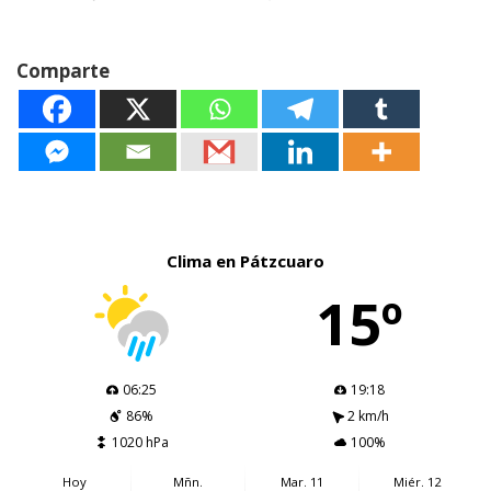
Comparte
Clima en Pátzcuaro
15º
06:25
19:18
86%
2 km/h
1020 hPa
100%
Hoy
Mñn.
Mar. 11
Miér. 12