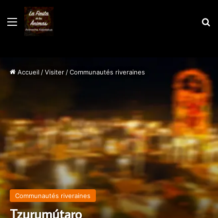
Menu
R
Accueil
/
Visiter
/
Communautés riveraines
Communautés riveraines
Tzurumútaro