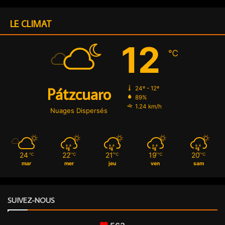
r
o
LE CLIMAT
12
℃
Pátzcuaro
24º - 12º
89%
1.24 km/h
Nuages Dispersés
24
22
21
19
20
℃
℃
℃
℃
℃
mar
mer
jeu
ven
sam
SUIVEZ-NOUS