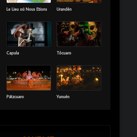
Le Lieu oú Nous Etions
Urandén
Capula
Tócuaro
Pátzcuaro
Yunuén