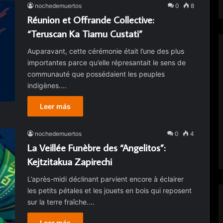
nochedemuertos
0
8
Réunion et Offrande Collective:
“Teruscan Ka Tiamu Custati”
Auparavant, cette cérémonie était l’une des plus
importantes parce qu’elle répresantait le sens de
communauté que possédaient les peuples
indigènes.…
Leer más
nochedemuertos
0
4
La Veillée Funèbre des “Angelitos”:
Kejtzitakua Zapirechi
L’après-midi déclinant parvient encore à éclairer
les petits pétales et les jouets en bois qui reposent
sur la terre fraîche.…
Leer más