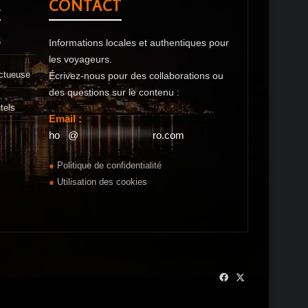
R
CONTACT
6
Informations locales et authentiques pour
les voyageurs.
ectueuse
Écrivez-nous pour des collaborations ou
des questions sur le contenu :
tels
Email :
ho
**
@
******************
ro.com
●
Politique de confidentialité
●
Utilisation des cookies
Facebook
X