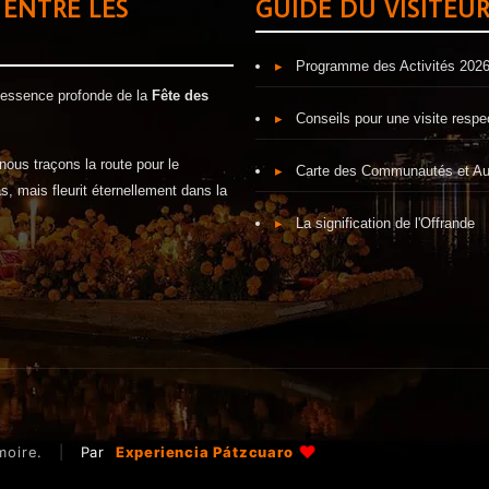
 ENTRE LES
GUIDE DU VISITEU
▸
Programme des Activités 202
l'essence profonde de la
Fête des
▸
Conseils pour une visite resp
nous traçons la route pour le
▸
Carte des Communautés et Au
s, mais fleurit éternellement dans la
▸
La signification de l'Offrande
♥
moire.
|
Par
Experiencia Pátzcuaro