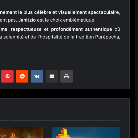
vénement le plus célèbre et visuellement spectaculaire
,
ent pas,
Janitzio
est le choix emblématique.
lme, respectueuse et profondément authentique
où
solennité et de l’hospitalité de la tradition Purépecha,
Tumblr
Pinterest
Reddit
VKontakte
Partager par email
Imprimer