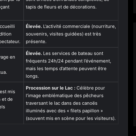
rçant
tapis de fleurs et de décorations.
cueilli
Élevée.
L’activité commerciale (nourriture,
dition
souvenirs, visites guidées) est très
pectateur.
présente.
Élevée.
Les services de bateau sont
yage en
fréquents 24h/24 pendant l’événement,
mais les temps d’attente peuvent être
cua.
longs.
Procession sur le Lac :
Célèbre pour
est mis
l’image emblématique des pêcheurs
 et de
traversant le lac dans des canoës
els
illuminés avec des « filets papillon »
(souvent mis en scène pour les visiteurs).