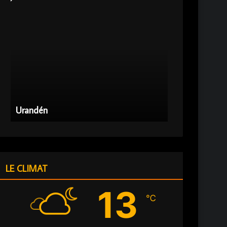
Urandén
Urandén
LE CLIMAT
13
℃