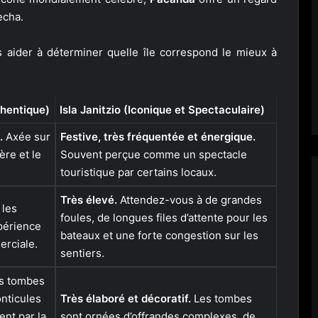
echa.
 aider à déterminer quelle île correspond le mieux à
thentique)
Isla Janitzio (Iconique et Spectaculaire)
.
Axée sur
Festive, très fréquentée et énergique.
ère et le
Souvent perçue comme un spectacle
touristique par certains locaux.
Très élevé.
Attendez-vous à de grandes
 les
foules, de longues files d’attente pour les
périence
bateaux et une forte congestion sur les
erciale.
sentiers.
s tombes
nticules
Très élaboré et décoratif.
Les tombes
ent par la
sont ornées d’offrandes complexes, de