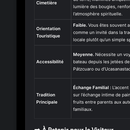
Cimetière
lumière des bougies, renfo
l’atmosphère spirituelle.
Faible.
Vous êtes souvent ac
Orientation
comme un invité dans la tra
Touristique
locale plutôt qu’un simple s
Moyenne.
Nécessite un vo
Accessibilité
bateau depuis les jetées de
Pátzcuaro ou d’Ucasanasta
Échange Familial :
L’accent 
Tradition
sur l’échange intime de pain
Principale
fruits entre parents aux aut
familiaux.
➡️ À Retenir pour le Visiteur