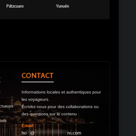
Pátzcuaro
Yunuén
R
CONTACT
6
Informations locales et authentiques pour
les voyageurs.
ectueuse
Écrivez-nous pour des collaborations ou
des questions sur le contenu :
tels
Email :
ho
**
@
******************
ro.com