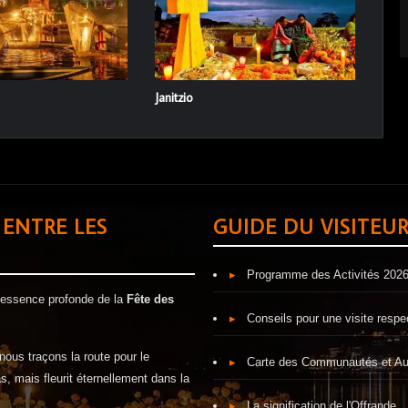
Janitzio
 ENTRE LES
GUIDE DU VISITEU
▸
Programme des Activités 202
l'essence profonde de la
Fête des
▸
Conseils pour une visite resp
nous traçons la route pour le
▸
Carte des Communautés et Au
s, mais fleurit éternellement dans la
▸
La signification de l'Offrande