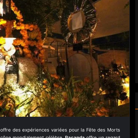
offre des expériences variées pour la Fête des Morts
’icône mondialement célèbre,
Pacanda
offre un regard