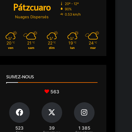
Pátzcuaro
20º - 12º
90%
0.53 km/h
Nuages Dispersés
20
21
22
19
24
℃
℃
℃
℃
℃
ven
sam
dim
lun
mar
SUIVEZ-NOUS
563
523
39
1 385