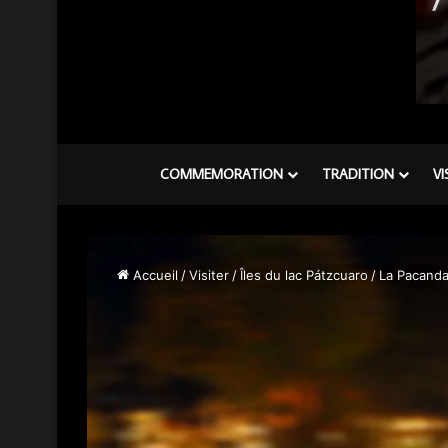
COMMEMORATION
TRADITION
VI
Accueil
/
Visiter
/
Îles du lac Pátzcuaro
/
La Pacand