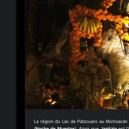
La région du Lac de Pátzcuaro au Michoacán 
(
Noche de Muertos
). Alors que
Janitzio
est l