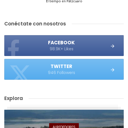
El tiempo en Pátzcuaro
Conéctate con nosotros
FACEBOOK
98.9K+ Likes
TWITTER
946 Followers
Explora
ALREDEDORES