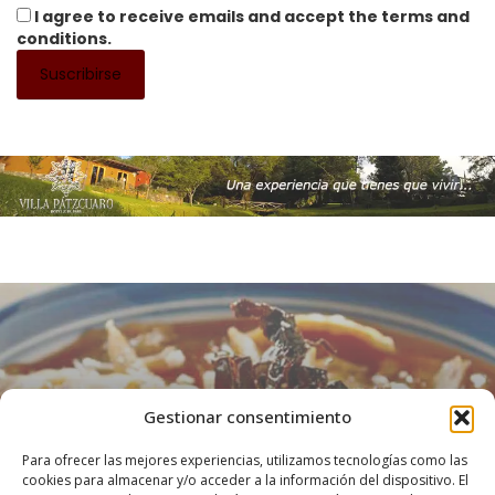
I agree to receive emails and accept the terms and
conditions.
Gestionar consentimiento
DESTACADO
SABORES CON HISTORIA
Para ofrecer las mejores experiencias, utilizamos tecnologías como las
cookies para almacenar y/o acceder a la información del dispositivo. El
La Sopa Tarasca. De Pátzcuaro para el