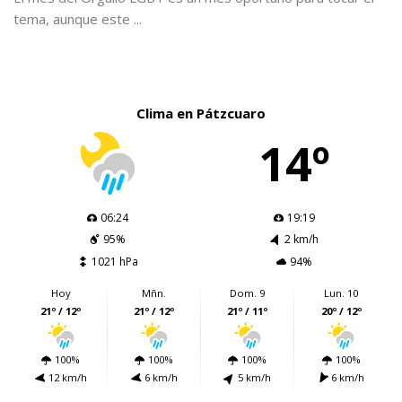
tema, aunque este ...
Clima en Pátzcuaro
14º
06:24
19:19
95%
2 km/h
1021 hPa
94%
Hoy
Mñn.
Dom. 9
Lun. 10
21º / 12º
21º / 12º
21º / 11º
20º / 12º
100%
100%
100%
100%
12 km/h
6 km/h
5 km/h
6 km/h