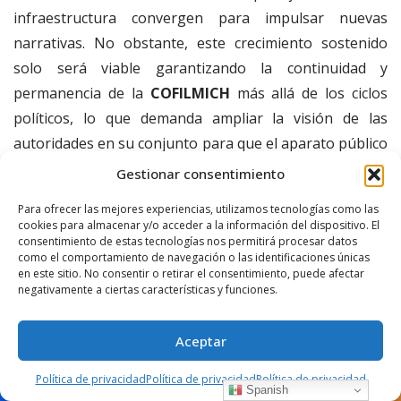
infraestructura convergen para impulsar nuevas
narrativas. No obstante, este crecimiento sostenido
solo será viable garantizando la continuidad y
permanencia de la
COFILMICH
más allá de los ciclos
políticos, lo que demanda ampliar la visión de las
autoridades en su conjunto para que el aparato público
y la comunidad creativa operen como un solo cuerpo.
Gestionar consentimiento
Para ofrecer las mejores experiencias, utilizamos tecnologías como las
Las cinematografías sólidas no se construyen
cookies para almacenar y/o acceder a la información del dispositivo. El
únicamente con películas, sino con las condiciones que
consentimiento de estas tecnologías nos permitirá procesar datos
como el comportamiento de navegación o las identificaciones únicas
permiten que sigan existiendo.
en este sitio. No consentir o retirar el consentimiento, puede afectar
negativamente a ciertas características y funciones.
En el cine, los territorios no solo ofrecen paisajes:
Aceptar
construyen miradas.
Política de privacidad
Política de privacidad
Política de privacidad
Spanish