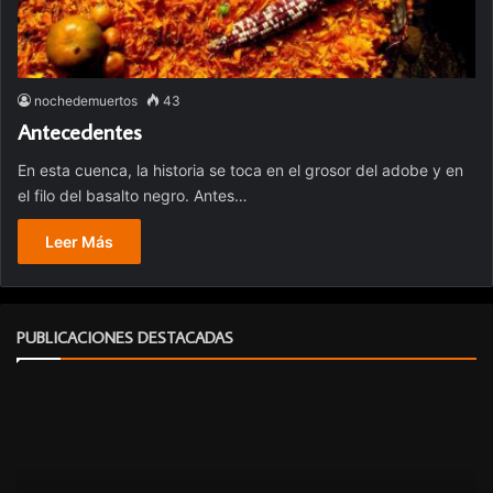
nochedemuertos
43
Antecedentes
En esta cuenca, la historia se toca en el grosor del adobe y en
el filo del basalto negro. Antes…
Leer Más
PUBLICACIONES DESTACADAS
C
u
a
n
a