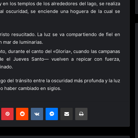
 en los templos de los alrededores del lago, se realiza
otal oscuridad, se enciende una hoguera de la cual se
risto resucitado. La luz se va compartiendo de fiel en
n mar de luminarias.
o, durante el canto del «Gloria», cuando las campanas
 el Jueves Santo— vuelven a repicar con fuerza,
inado.
go del tránsito entre la oscuridad más profunda y la luz
no haber cambiado en siglos.
Tumblr
Pinterest
Reddit
VKontakte
Messenger
Compartir via Mail
Imprimir