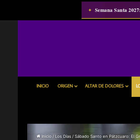
Semana Santa 2027
✦
INICIO
ORIGEN
ALTAR DE DOLORES
L
Inicio
/
Los Días
/
Sábado Santo en Pátzcuaro: El Gra