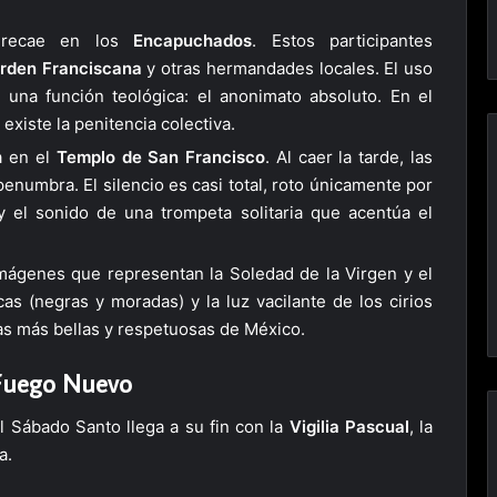
 recae en los
Encapuchados
. Estos participantes
rden Franciscana
y otras hermandades locales. El uso
 una función teológica: el anonimato absoluto. En el
existe la penitencia colectiva.
a en el
Templo de San Francisco
. Al caer la tarde, las
penumbra. El silencio es casi total, roto únicamente por
 el sonido de una trompeta solitaria que acentúa el
ágenes que representan la Soledad de la Virgen y el
cas (negras y moradas) y la luz vacilante de los cirios
as más bellas y respetuosas de México.
l Fuego Nuevo
el Sábado Santo llega a su fin con la
Vigilia Pascual
, la
a.