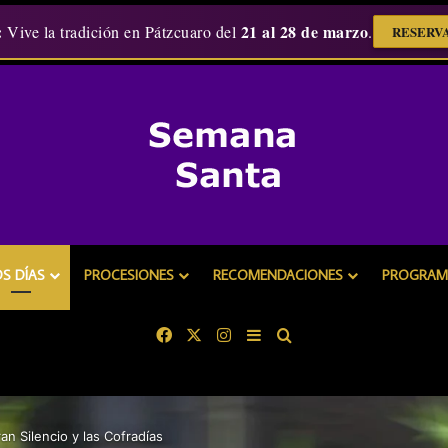
:
21 al 28 de marzo
Vive la tradición en Pátzcuaro del
.
RESERVA
OS DÍAS
PROCESIONES
RECOMENDACIONES
PROGRAMA
Facebook
X
Instagram
Barra lateral
Buscar
n Silencio y las Cofradías