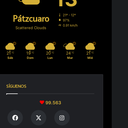
irreinal
Pátzcuaro
21º - 12º
97%
0.91 km/h
Scattered Clouds
21
19
20
24
21
℃
℃
℃
℃
℃
Sáb
Dom
Lun
Mar
Mié
SÍGUENOS
99.563