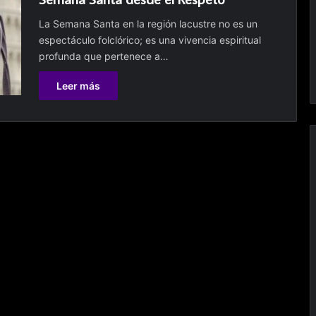
n
La Semana Santa en la región lacustre no es un
R
espectáculo folclórico; es una vivencia espiritual
í
o
profunda que pertenece a…
d
e
Leer más
F
e
y
P
e
n
u
b
r
a
:
L
a