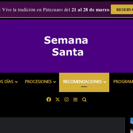
:
21 al 28 de marzo
Vive la tradición en Pátzcuaro del
.
RESERVA
OS DÍAS
PROCESIONES
RECOMENDACIONES
PROGRAMA
Facebook
X
Instagram
Barra lateral
Buscar
L
a