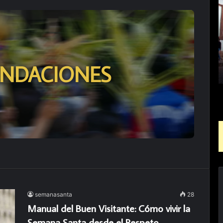
P
r
o
c
e
s
i
NDACIONES
ó
n
d
e
l
S
i
l
e
n
c
i
semanasanta
28
o
Manual del Buen Visitante: Cómo vivir la
:
Semana Santa desde el Respeto