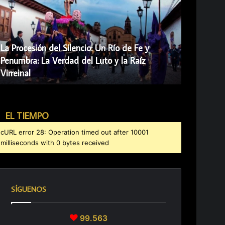
La Procesión del Silencio: Un Río de Fe y
Penumbra: La Verdad del Luto y la Raíz
Virreinal
EL TIEMPO
cURL error 28: Operation timed out after 10001
milliseconds with 0 bytes received
SÍGUENOS
99.563
U