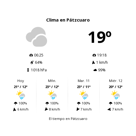
Clima en Pátzcuaro
19º
06:25
19:18
64%
1 km/h
1018 hPa
99%
Hoy
Mñn.
Mar. 11
Miér. 12
21º / 12º
23º / 12º
23º / 11º
20º / 12º
100%
100%
100%
100%
6 km/h
8 km/h
7 km/h
7 km/h
El tiempo en Pátzcuaro