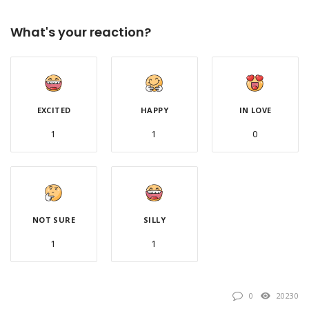
What's your reaction?
EXCITED
HAPPY
IN LOVE
1
1
0
NOT SURE
SILLY
1
1
0
20230