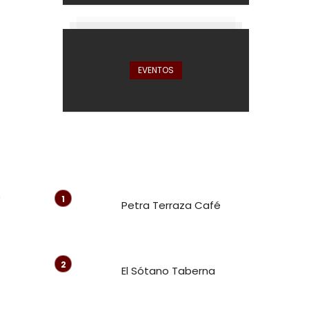
l
z
EVENTOS
a
e
Petra Terraza Café
,
a
El Sótano Taberna