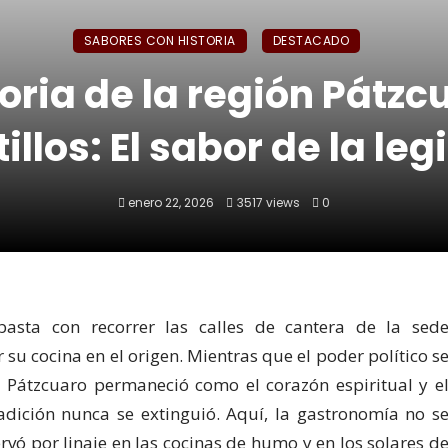
SABORES CON HISTORIA
DESTACADO
toria de la región Pátzc
tillos: El sabor de la le
enero 22, 2026
3517 views
0
asta con recorrer las calles de cantera de la sed
 su cocina en el origen. Mientras que el poder político s
, Pátzcuaro permaneció como el corazón espiritual y e
adición nunca se extinguió. Aquí, la gastronomía no s
rvó por linaje en las cocinas de humo y en los solares d