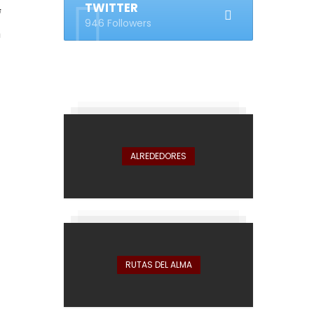
TWITTER
i
946 Followers
n
ALREDEDORES
RUTAS DEL ALMA