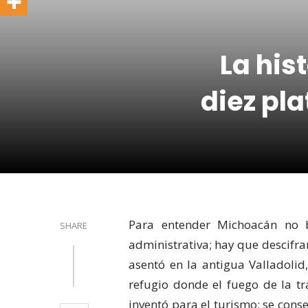
La his
diez pla
Para entender Michoacán no b
SHARE
administrativa; hay que descifrar
asentó en la antigua Valladolid
refugio donde el fuego de la tr
inventó para el turismo; se conse