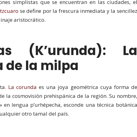
iones simplistas que se encuentran en las ciudades, e
tzcuaro
se define por la frescura inmediata y la sencille
naje aristocrático.
as (K’urunda): L
 de la milpa
ta.
La corunda
es una joya geométrica cuya forma d
 de la cosmovisión prehispánica de la región. Su nombre
» en lengua p’urhépecha, esconde una técnica botánic
alquier otro tamal del país.