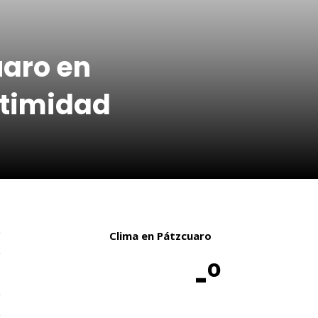
uaro en
gitimidad
e
Clima en Pátzcuaro
e
-º
l
e
e