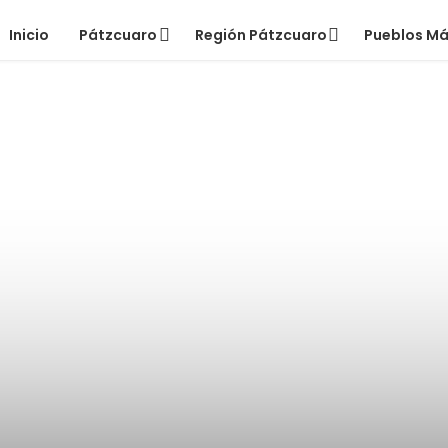
Inicio
Pátzcuaro
Región Pátzcuaro
Pueblos M