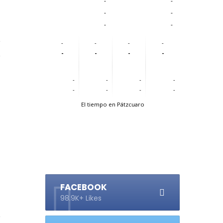
-
-
-
-
-
-
e
-
-
-
-
-
-
-
-
o
l
-
-
-
-
-
-
-
-
El tiempo en Pátzcuaro
a
s
FACEBOOK
98.9K+ Likes
a