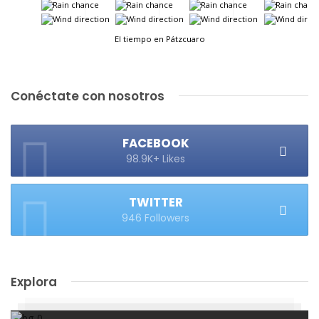
-
-
-
-
-
-
-
-
El tiempo en Pátzcuaro
Conéctate con nosotros
FACEBOOK
98.9K+ Likes
TWITTER
946 Followers
Explora