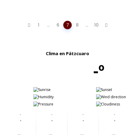
Posts
1
...
6
7
8
...
10
navigation
Clima en Pátzcuaro
-º
-
-
-
-
-
-
-
-
-
-
-
-
-
-