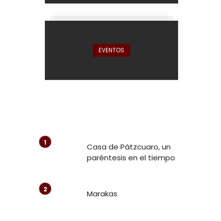
e
,
EVENTOS
y
o
o
a
Casa de Pátzcuaro, un
paréntesis en el tiempo
Marakas