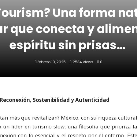
Tourism? Una forma nat
ar que conecta y alimen
espíritu sin prisas…
febrero 10, 2025
2534 views
0
Reconexión, Sostenibilidad y Autenticidad
an más que revitalizan? México, con su riqueza cultura
un líder en turismo slow, una filosofía que prioriza l
nexión con lo esencial y el respeto por el entorno. Est