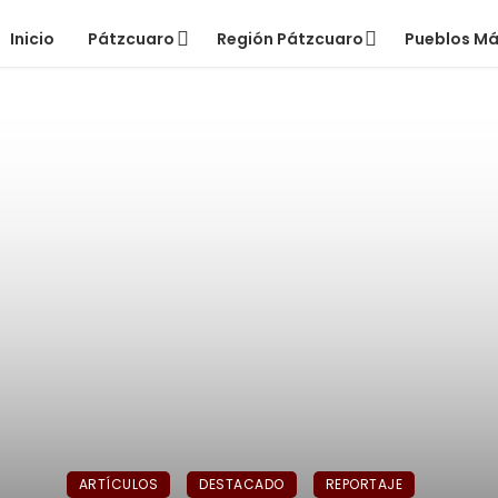
Inicio
Pátzcuaro
Región Pátzcuaro
Pueblos M
ARTÍCULOS
DESTACADO
REPORTAJE