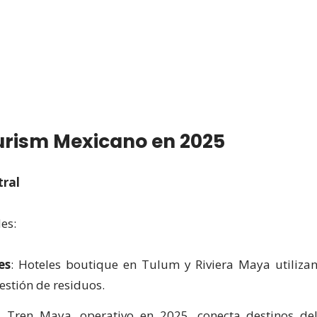
ourism Mexicano en 2025
tral
es:
es
: Hoteles boutique en Tulum y Riviera Maya utiliza
estión de residuos.
l Tren Maya, operativo en 2025, conecta destinos de