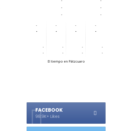
-
-
s
-
-
-
-
-
-
-
-
-
-
-
-
-
-
-
-
-
-
-
-
El tiempo en Pátzcuaro
FACEBOOK
98.9K+ Likes