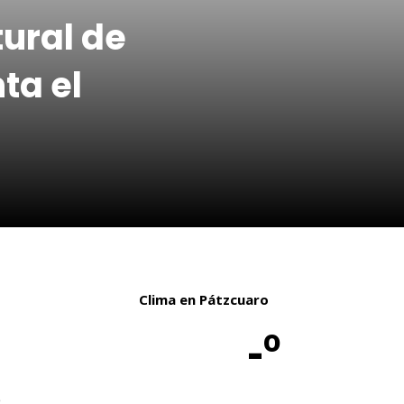
ural de
ta el
Clima en Pátzcuaro
-º
l
a
e