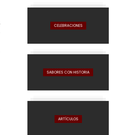
a
a
r
CELEBRACIONES
y
a
s
SABORES CON HISTORIA
s
s
a
ARTÍCULOS