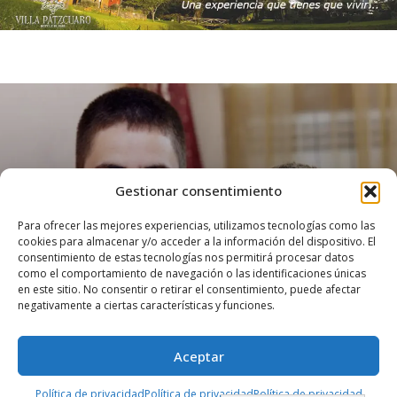
Gestionar consentimiento
Para ofrecer las mejores experiencias, utilizamos tecnologías como las
ARTÍCULOS
INFORMATIVO
cookies para almacenar y/o acceder a la información del dispositivo. El
consentimiento de estas tecnologías nos permitirá procesar datos
El Día del Padre
como el comportamiento de navegación o las identificaciones únicas
en este sitio. No consentir o retirar el consentimiento, puede afectar
negativamente a ciertas características y funciones.
marzo 1, 2023
5243 views
0
Aceptar
Esta celebración nació en Estados Unidos de la gratitud
Política de privacidad
Política de privacidad
Política de privacidad