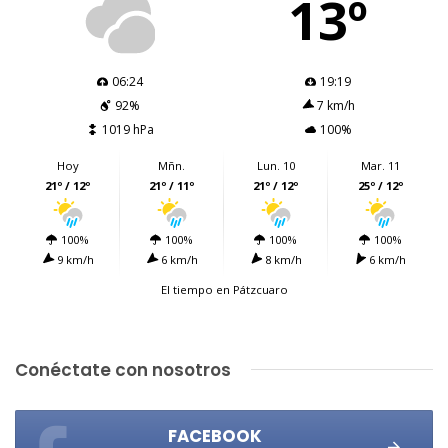
13º
06:24
19:19
92%
7 km/h
1019 hPa
100%
Hoy
Mñn.
Lun. 10
Mar. 11
21º / 12º
21º / 11º
21º / 12º
25º / 12º
100%
100%
100%
100%
9 km/h
6 km/h
8 km/h
6 km/h
El tiempo en Pátzcuaro
Conéctate con nosotros
FACEBOOK