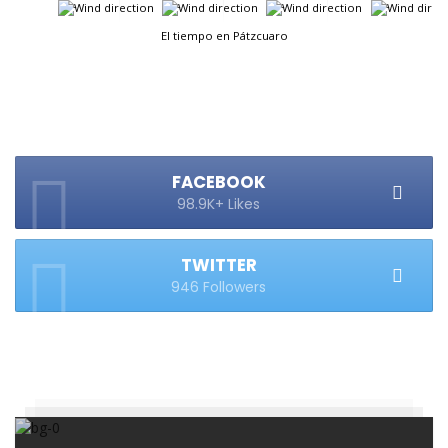
-
-
-
-
El tiempo en Pátzcuaro
FACEBOOK
98.9K+ Likes
TWITTER
946 Followers