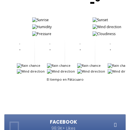
-º
-
-
-
-
-
-
-
-
-
-
-
-
-
-
-
-
-
-
-
-
-
-
El tiempo en Pátzcuaro
FACEBOOK
98.9K+ Likes