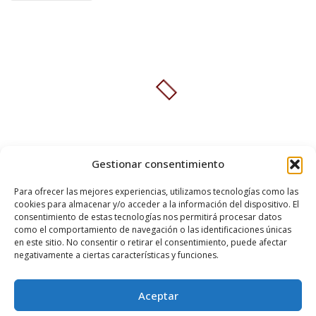
Gestionar consentimiento
Para ofrecer las mejores experiencias, utilizamos tecnologías como las
cookies para almacenar y/o acceder a la información del dispositivo. El
consentimiento de estas tecnologías nos permitirá procesar datos
como el comportamiento de navegación o las identificaciones únicas
QUIÉNES SOMOS
CONTÁCTANOS
POLÍTICA DE PRIVACIDAD
en este sitio. No consentir o retirar el consentimiento, puede afectar
negativamente a ciertas características y funciones.
Aceptar
© 2026 Copyright
Experiencia Pátzcuaro
. All rights reserved. ♥