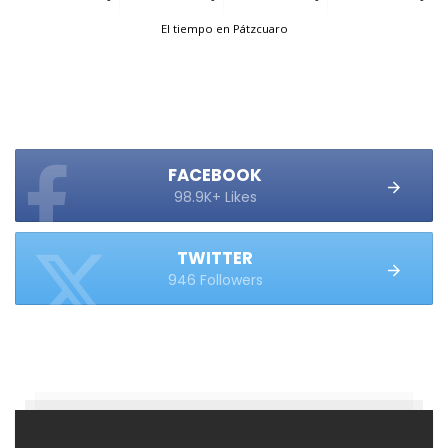
El tiempo en Pátzcuaro
FACEBOOK
98.9K+ Likes
TWITTER
946 Followers