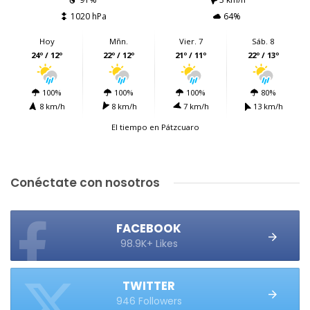
1020 hPa
64%
Hoy
Mñn.
Vier. 7
Sáb. 8
24º / 12º
22º / 12º
21º / 11º
22º / 13º
100%
100%
100%
80%
8 km/h
8 km/h
7 km/h
13 km/h
El tiempo en Pátzcuaro
Conéctate con nosotros
FACEBOOK
98.9K+ Likes
TWITTER
946 Followers