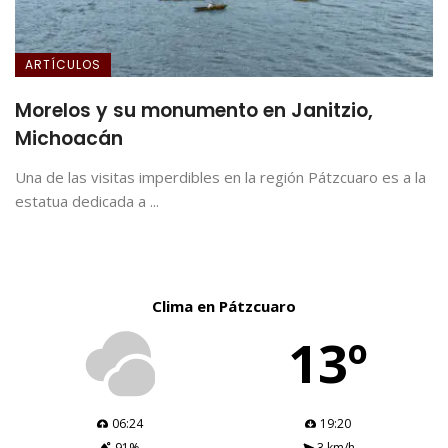
ARTÍCULOS
Morelos y su monumento en Janitzio,
Michoacán
Una de las visitas imperdibles en la región Pátzcuaro es a la
estatua dedicada a ...
Clima en Pátzcuaro
13º
06:24
19:20
91%
3 km/h