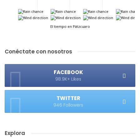
-
-
-
-
-
-
-
-
El tiempo en Pátzcuaro
Conéctate con nosotros
FACEBOOK
98.9K+ Likes
TWITTER
946 Followers
Explora