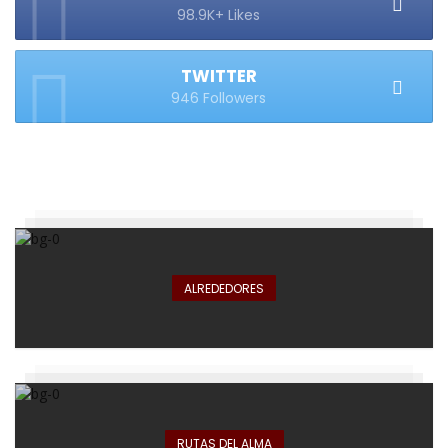
98.9K+ Likes
TWITTER
946 Followers
ALREDEDORES
RUTAS DEL ALMA