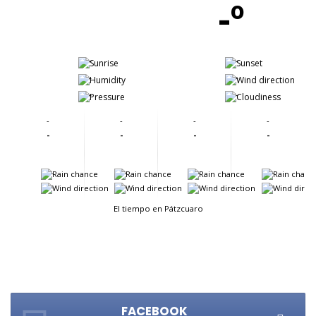
-º
-
-
-
-
-
-
-
-
-
-
-
-
-
-
-
-
-
-
-
-
-
-
El tiempo en Pátzcuaro
FACEBOOK