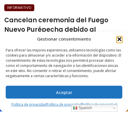
INFORMATIVO
Cancelan ceremonia del Fuego
Nuevo Purépecha debido al
COVID-19
Gestionar consentimiento
Para ofrecer las mejores experiencias, utilizamos tecnologías como las
enero 3, 2021
3356 views
0
cookies para almacenar y/o acceder a la información del dispositivo. El
consentimiento de estas tecnologías nos permitirá procesar datos
como el comportamiento de navegación o las identificaciones únicas
en este sitio. No consentir o retirar el consentimiento, puede afectar
negativamente a ciertas características y funciones.
Aceptar
Política de privacidad
Política de privacidad
Política de privacidad
Spanish