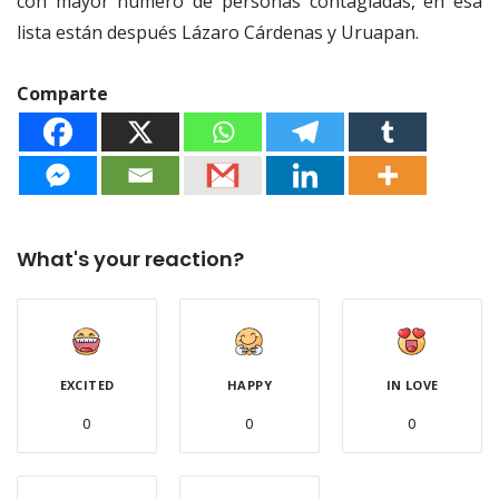
con mayor número de personas contagiadas, en esa
lista están después Lázaro Cárdenas y Uruapan.
Comparte
What's your reaction?
EXCITED
HAPPY
IN LOVE
0
0
0