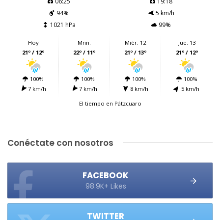
06:25
19:18
94%
5 km/h
1021 hPa
99%
Hoy
Mñn.
Miér. 12
Jue. 13
21º / 12º
22º / 11º
21º / 13º
21º / 12º
100%
100%
100%
100%
7 km/h
7 km/h
8 km/h
5 km/h
El tiempo en Pátzcuaro
Conéctate con nosotros
FACEBOOK
98.9K+ Likes
TWITTER