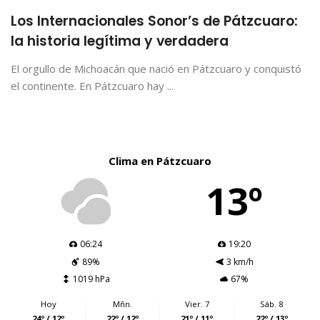
Los Internacionales Sonor’s de Pátzcuaro:
la historia legítima y verdadera
El orgullo de Michoacán que nació en Pátzcuaro y conquistó
el continente. En Pátzcuaro hay ...
Clima en Pátzcuaro
13º
06:24
19:20
89%
3 km/h
1019 hPa
67%
Hoy
Mñn.
Vier. 7
Sáb. 8
24º / 12º
22º / 12º
21º / 11º
22º / 13º