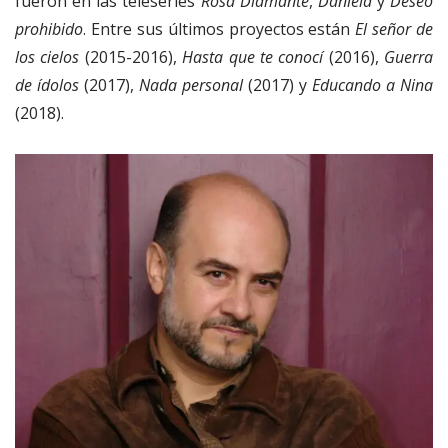
fueron en las teleseries
Rosa Diamante
,
Daniela
y
Deseo
prohibido
. Entre sus últimos proyectos están
El señor de
los cielos
(2015-2016),
Hasta que te conocí
(2016),
Guerra
de ídolos
(2017),
Nada personal
(2017) y
Educando a Nina
(2018).