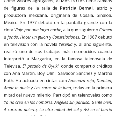
Como valores agregados, ALMAS ROTAS tiene cameos
de figuras de la talla de
Patricia Bernal
, actriz y
productora mexicana, originaria de Cosala, Sinaloa,
México. En 1977 debutó en la pantalla grande con la
cinta
Viaje por una larga noche
, a la que siguieron
Crimen
a fondo, Hacer un guion
y
Constelaciones.
En 1987 debutó
en televisión con la novela
Yesenia
y, al año siguiente,
realizó uno de sus trabajos más reconocidos cuando
interpretó a Margarita, en la famosa telenovela de
Televisa,
El pecado de Oyuki
, donde compartió créditos
con Ana Martín, Boy Olmi, Salvador Sánchez y Martha
Roth. Ha actuado en cintas com
Amenaza roja
,
Damián
,
Amar te duele
y
Las caras de la luna
, todas en la primera
mitad del nuevo milenio. Participó en telenovelas como
Yo no creo en los hombres
,
Ángeles sin paraíso,
Gente bien,
A corazón abierto,
La otra mitad del sol
y Así en el barrio