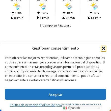
100%
100%
100%
80%
8 km/h
8 km/h
7 km/h
13 km/h
El tiempo en Pátzcuaro
Conéctate con nosotros
Gestionar consentimiento
Para ofrecer las mejores experiencias, utilizamos tecnologías como las
FACEBOOK
cookies para almacenar y/o acceder a la información del dispositivo. El
98.9K+ Likes
consentimiento de estas tecnologías nos permitirá procesar datos
como el comportamiento de navegación o las identificaciones únicas
en este sitio. No consentir o retirar el consentimiento, puede afectar
negativamente a ciertas características y funciones.
TWITTER
946 Followers
Aceptar
Política de privacidad
Política de privacidad
Política de privacidad
Spanish
Explora